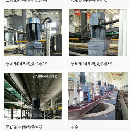
二段加料槽搅拌器3#槽
添加剂制备槽搅拌器
添加剂制备槽搅拌器2#..
添加剂制备槽搅拌器3#..
尾矿渣中间槽搅拌器
冶金