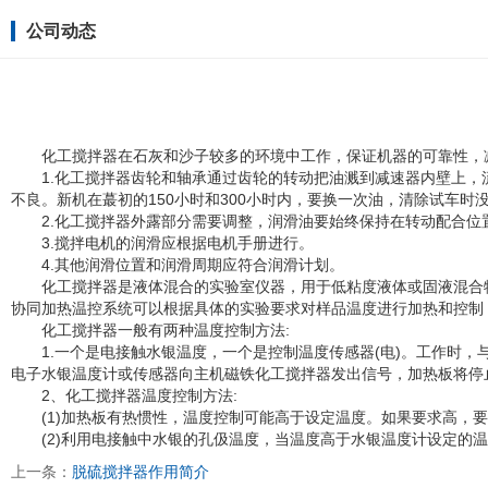
公司动态
化工搅拌器在石灰和沙子较多的环境中工作，保证机器的可靠性，
1.化工搅拌器齿轮和轴承通过齿轮的转动把油溅到减速器内壁上
不良。新机在蕞初的150小时和300小时内，要换一次油，清除试车
2.化工搅拌器外露部分需要调整，润滑油要始终保持在转动配合
3.搅拌电机的润滑应根据电机手册进行。
4.其他润滑位置和润滑周期应符合润滑计划。
化工搅拌器是液体混合的实验室仪器，用于低粘度液体或固液混合
协同加热温控系统可以根据具体的实验要求对样品温度进行加热和控制
化工搅拌器一般有两种温度控制方法:
1.一个是电接触水银温度，一个是控制温度传感器(电)。工作时
电子水银温度计或传感器向主机磁铁化工搅拌器发出信号，加热板将停
2、化工搅拌器温度控制方法:
(1)加热板有热惯性，温度控制可能高于设定温度。如果要求高，要
(2)利用电接触中水银的孔伋温度，当温度高于水银温度计设定
上一条：
脱硫搅拌器作用简介