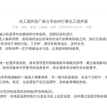
化工搅拌器厂家分享如何打磨化工搅拌器
作者：
本站
来源：
云更新
时间：
2024/4/23 9:10:14
次数：
减少机器零件的磨损和功率损耗。润滑应及时进行。
，流入轴承润滑。齿轮箱的油位应保持在油尺的两条刻线之间。油位过高或
时没有清洗干净的污垢。工作时，要经常检查油位，及时补充。
位置。但制动带一定不能被油水污染，以免影响制动效果。
物一起搅拌或加热。基本原理是利用磁场相斥相吸的原理，通过磁场驱动
，坚持实验条件所要求的温度条件，保证液体混合物符合实验要求。
，与汞和电接触的一端进入测量液体，另一端与机器相连。在这个过程中
止加热。然后，当温度低于设定温度时，加热板将继续加热。
注意控制温度的加热板(即加热电压)。
的温度时，传感器温度控制方法是在主机上设定温度，这样通过温度控制传